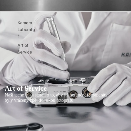
Kamera
Laborato
ř
Art of
Service
Art of Service
Naši technici se starají o to, aby již nefunční fotoaparáty
byly vráceny zpět do rukou fotografů.