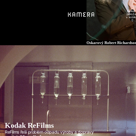
Celke
Členství
polož
v košík
0
Oskarový Robert Richardson
Kodak ReFilms
ReFilms řeší problém odpadu výroby a dopravy