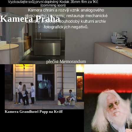
Vyzkoušejte svůj první doplněný Kodak 35mm film za 1Kč
(comming soon)
Kamera chrání a rozvíjí vznik analogového
obrazového záznamu, restauruje mechanické
Kamera Praha
aparáty a buduje dlouhodobý kulturní archiv
fotografických negativů.
přečíst Memorandum
Kamera Grandhotel Pupp na Kviff
Oskarový Robert Richard
Kameře
Kamera Grandhotel Pupp na Kviff