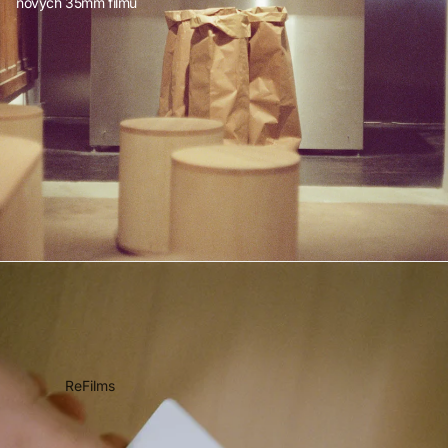
nových 35mm filmů
ReFilms